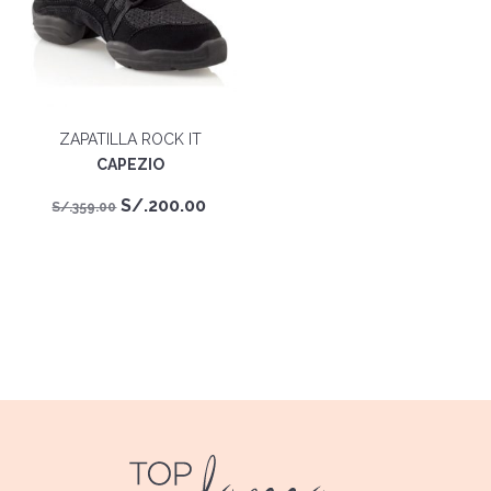
ZAPATILLA ROCK IT
CAPEZIO
El
El
S/.
200.00
S/.
359.00
precio
precio
original
actual
era:
es:
S/.359.00.
S/.200.00.