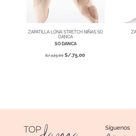
ZAPATILLA LONA STRETCH NIÑAS SO
ZA
DANCA
SO DANCA
El
El
S/.
75.00
S/.
125.00
precio
precio
original
actual
era:
es:
S/.125.00.
S/.75.00.
Síguenos