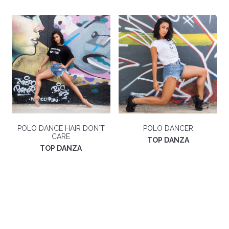
original
actual
era:
es:
S/.39.00.
S/.15.00.
POLO DANCE HAIR DON´T
POLO DANCER
CARE
TOP DANZA
TOP DANZA