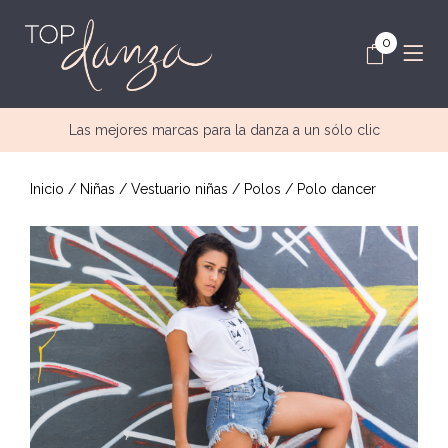
0
Las mejores marcas para la danza a un sólo clic
Inicio
/
Niñas
/
Vestuario niñas
/
Polos
/ Polo dancer