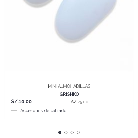
MINI ALMOHADILLAS
GRISHKO
El
El
S/.
10.00
S/.
25.00
precio
precio
Accesorios de calzado
original
actual
era:
es:
S/.25.00.
S/.10.00.