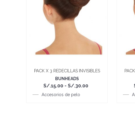
IBLES
PACK X 3 REDECILLAS INVISIBLES
PACK
BUNHEADS
Rango
Rango
S/.
15.00
-
S/.
30.00
de
de
recios:
Accesorios de pelo
precios:
A
desde
desde
/.15.00
S/.15.00
hasta
hasta
/.30.00
S/.30.00