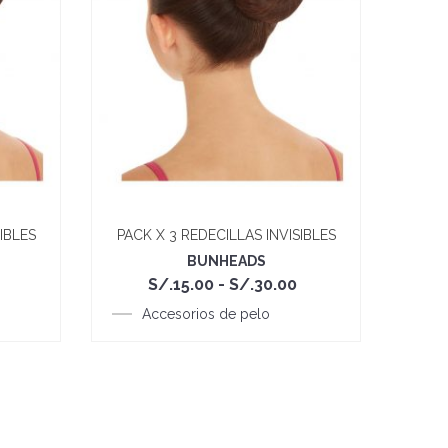
IBLES
PACK X 3 REDECILLAS INVISIBLES
PACK
BUNHEADS
Rango
Rango
S/.
15.00
-
S/.
30.00
de
de
precios:
Accesorios de pelo
precios:
desde
desde
S/.15.00
S/.15.00
hasta
hasta
S/.30.00
S/.30.00