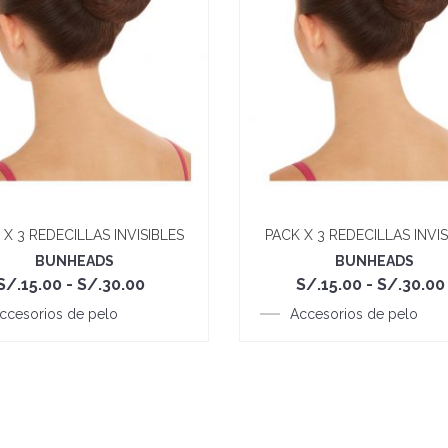
 X 3 REDECILLAS INVISIBLES
PACK X 3 REDECILLAS INVIS
BUNHEADS
BUNHEADS
Rango
S/.
15.00
-
S/.
30.00
S/.
15.00
-
S/.
30.00
de
ccesorios de pelo
precios:
Accesorios de pelo
desde
S/.15.00
hasta
S/.30.00