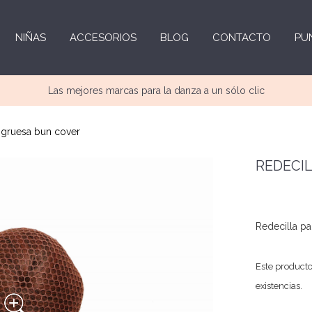
NIÑAS
ACCESORIOS
BLOG
CONTACTO
PU
Las mejores marcas para la danza a un sólo clic
 gruesa bun cover
REDECI
Redecilla par
Este producto
existencias.