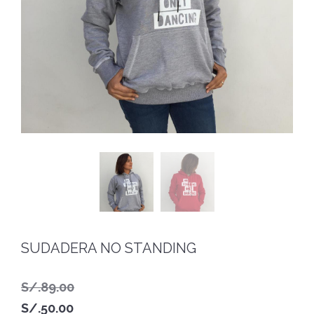
SUDADERA NO STANDING
S/.
89.00
El
S/.
50.00