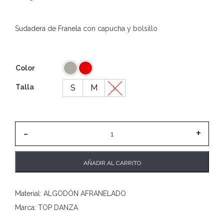
precio
El
original
precio
Sudadera de Franela con capucha y bolsillo
era:
actual
S/.89.00.
es:
S/.50.00.
Color
Talla
S
M
L
Quantity
AÑADIR AL CARRITO
Material: ALGODÓN AFRANELADO
Marca: TOP DANZA