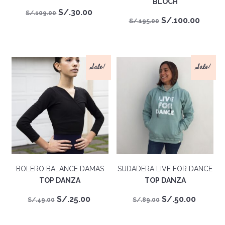
BLOCH
El
El
S/.
30.00
S/.
109.00
El
El
S/.
100.00
S/.
195.00
precio
precio
precio
preci
original
actual
original
actua
era:
es:
era:
es:
S/.109.00.
S/.30.00.
Sale!
Sale!
S/.195.00.
S/.100
BOLERO BALANCE DAMAS
SUDADERA LIVE FOR DANCE
TOP DANZA
TOP DANZA
El
El
El
El
S/.
25.00
S/.
50.00
S/.
49.00
S/.
89.00
precio
precio
precio
precio
original
actual
original
actual