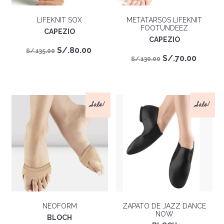
LIFEKNIT SOX
METATARSOS LIFEKNIT
FOOTUNDEEZ
CAPEZIO
CAPEZIO
El
El
S/.
80.00
S/.
135.00
El
El
S/.
70.00
S/.
130.00
precio
precio
precio
precio
original
actual
original
actual
era:
es:
era:
es:
S/.135.00.
S/.80.00.
Sale!
Sale!
S/.130.00.
S/.70.0
NEOFORM
ZAPATO DE JAZZ DANCE
NOW
BLOCH