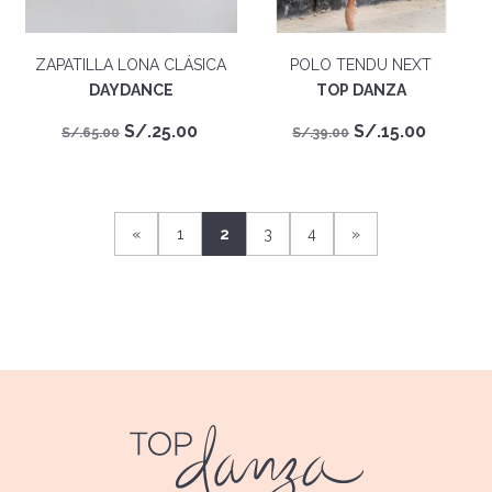
ZAPATILLA LONA CLÁSICA
POLO TENDU NEXT
DAYDANCE
TOP DANZA
El
El
El
El
S/.
25.00
S/.
15.00
S/.
65.00
S/.
39.00
precio
precio
precio
precio
original
actual
original
actual
era:
es:
era:
es:
«
1
2
3
4
»
S/.65.00.
S/.25.00.
S/.39.00.
S/.15.0