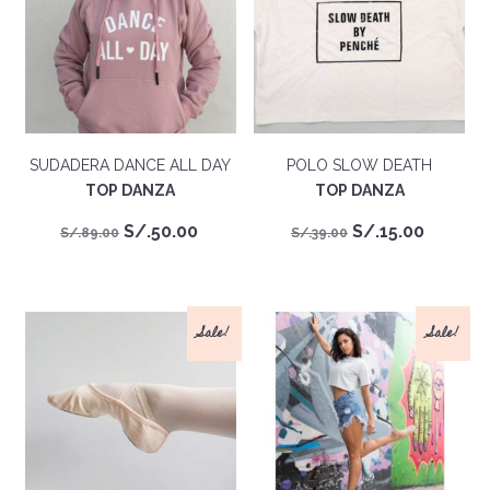
SUDADERA DANCE ALL DAY
POLO SLOW DEATH
TOP DANZA
TOP DANZA
El
El
El
El
S/.
50.00
S/.
15.00
S/.
89.00
S/.
39.00
precio
precio
precio
precio
original
actual
original
actual
era:
es:
era:
es:
Sale!
Sale!
S/.89.00.
S/.50.00.
S/.39.00.
S/.15.0